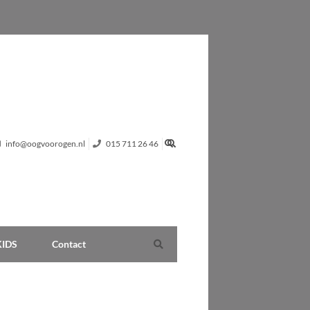
info@oogvoorogen.nl
015 711 26 46
KIDS
Contact